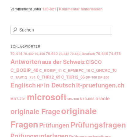
Veröffentlicht unter
1Z0-821
|
Kommentar hinterlassen
Suchen
SCHLAGWÖRTER
70-414
70-640
70-646
74-678
70-432
70-450
70-642
70-642-Deutsch
Antworten
aus der Schweiz
CISCO
C_BOBIP_40
C_GRCAC_10
C_BOBIP_41
C_EPMBPC_10
C_THR12_65
C_THR12_66
C_TAW12_731
DP-100
DP-200
Englisch
It-pruefungen.ch
in Deutsch
HP
microsoft
oracle
MB7-701
N10-006
MS-100
originale
originale Frage
Fragen
Prüfungsfragen
Prüfungen
Prüfungsunterlagen
Prüfungsvorbereitung