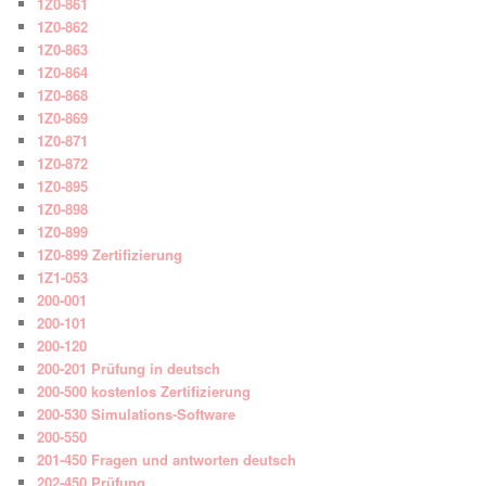
1Z0-861
1Z0-862
1Z0-863
1Z0-864
1Z0-868
1Z0-869
1Z0-871
1Z0-872
1Z0-895
1Z0-898
1Z0-899
1Z0-899 Zertifizierung
1Z1-053
200-001
200-101
200-120
200-201 Prüfung in deutsch
200-500 kostenlos Zertifizierung
200-530 Simulations-Software
200-550
201-450 Fragen und antworten deutsch
202-450 Prüfung