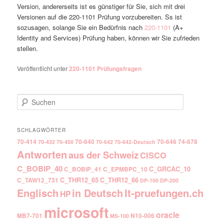
Version, andererseits ist es günstiger für Sie, sich mit drei
Versionen auf die 220-1101 Prüfung vorzubereiten. Ss ist
sozusagen, solange Sie ein Bedürfnis nach
220-1101
(A+
Identity and Services) Prüfung haben, können wir Sie zufrieden
stellen.
Veröffentlicht unter
220-1101 Prüfungsfragen
Suchen
SCHLAGWÖRTER
70-414
70-640
70-646
74-678
70-432
70-450
70-642
70-642-Deutsch
Antworten
aus der Schweiz
CISCO
C_BOBIP_40
C_GRCAC_10
C_BOBIP_41
C_EPMBPC_10
C_THR12_65
C_THR12_66
C_TAW12_731
DP-100
DP-200
Englisch
It-pruefungen.ch
in Deutsch
HP
microsoft
oracle
MB7-701
N10-006
MS-100