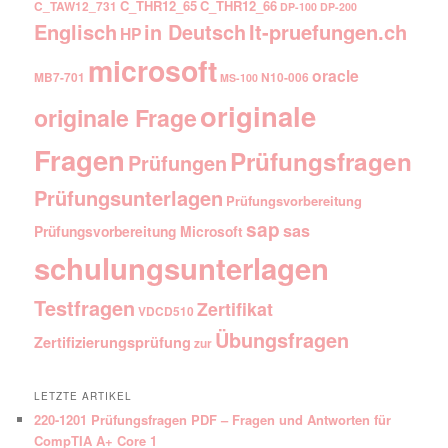
C_THR12_65
C_THR12_66
C_TAW12_731
DP-100
DP-200
Englisch
It-pruefungen.ch
in Deutsch
HP
microsoft
oracle
MB7-701
N10-006
MS-100
originale
originale Frage
Fragen
Prüfungsfragen
Prüfungen
Prüfungsunterlagen
Prüfungsvorbereitung
sap
sas
Prüfungsvorbereitung Microsoft
schulungsunterlagen
Testfragen
Zertifikat
VDCD510
Übungsfragen
Zertifizierungsprüfung
zur
LETZTE ARTIKEL
220-1201 Prüfungsfragen PDF – Fragen und Antworten für
CompTIA A+ Core 1