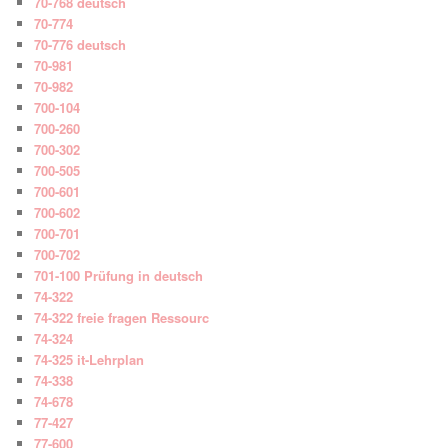
70-768 deutsch
70-774
70-776 deutsch
70-981
70-982
700-104
700-260
700-302
700-505
700-601
700-602
700-701
700-702
701-100 Prüfung in deutsch
74-322
74-322 freie fragen Ressourc
74-324
74-325 it-Lehrplan
74-338
74-678
77-427
77-600