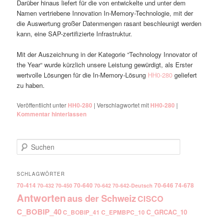
Darüber hinaus liefert für die von entwickelte und unter dem
Namen vertriebene Innovation In-Memory-Technologie, mit der
die Auswertung großer Datenmengen rasant beschleunigt werden
kann, eine SAP-zertifizierte Infrastruktur.
Mit der Auszeichnung in der Kategorie “Technology Innovator of
the Year“ wurde kürzlich unsere Leistung gewürdigt, als Erster
wertvolle Lösungen für die In-Memory-Lösung
HH0-280
geliefert
zu haben.
Veröffentlicht unter
HH0-280
|
Verschlagwortet mit
HH0-280
|
Kommentar hinterlassen
Suchen
SCHLAGWÖRTER
70-414
70-640
70-646
74-678
70-432
70-450
70-642
70-642-Deutsch
Antworten
aus der Schweiz
CISCO
C_BOBIP_40
C_GRCAC_10
C_BOBIP_41
C_EPMBPC_10