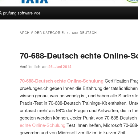
A prüfung software vce
hseln
ARCHIV DER KATEGORIE:
70-688-DEUTSCH
70-688-Deutsch echte Online-
Veröffentlicht am
26. Juni 2014
70-688-Deutsch echte Online-Schulung
Certification Fra
pruefungen.ch geben Ihnen die Erfahrung der tatsächliche
wissen genau, was notwendig ist, und haben alle Studie stel
Praxis-Test in 70-688-Deutsch Trainings-Kit enthalten. Un
umfasst mehr als 98% der Fragen und Antworten, die in I
gebeten werden können. Jeder Punkt von 70-688-Deutsch
echte Online-Schulung
Test Ihnen helfen, Microsoft 70-688
geworden und von Microsoft zertifiziert in kurzer Zeit.