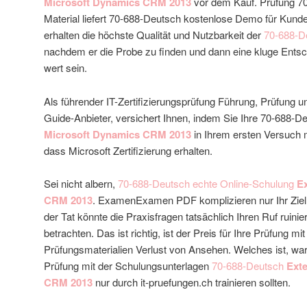
Microsoft Dynamics CRM 2013
vor dem Kauf. Prüfung 7
Material liefert 70-688-Deutsch kostenlose Demo für Kund
erhalten die höchste Qualität und Nutzbarkeit der
70-688-D
nachdem er die Probe zu finden und dann eine kluge Ents
wert sein.
Als führender IT-Zertifizierungsprüfung Führung, Prüfung u
Guide-Anbieter, versichert Ihnen, indem Sie Ihre 70-688-
Microsoft Dynamics CRM 2013
in Ihrem ersten Versuch 
dass Microsoft Zertifizierung erhalten.
Sei nicht albern,
70-688-Deutsch echte Online-Schulung
E
CRM 2013
. ExamenExamen PDF komplizieren nur Ihr Ziel,
der Tat könnte die Praxisfragen tatsächlich Ihren Ruf ruinie
betrachten. Das ist richtig, ist der Preis für Ihre Prüfung m
Prüfungsmaterialien Verlust von Ansehen. Welches ist, war
Prüfung mit der Schulungsunterlagen
70-688-Deutsch
Ext
CRM 2013
nur durch it-pruefungen.ch trainieren sollten.