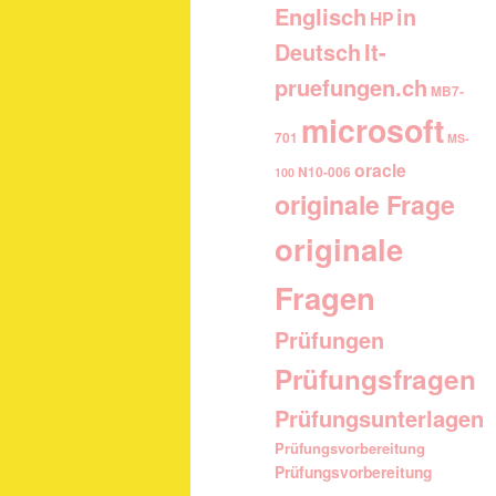
Englisch
in
HP
It-
Deutsch
pruefungen.ch
MB7-
microsoft
701
MS-
oracle
N10-006
100
originale Frage
originale
Fragen
Prüfungen
Prüfungsfragen
Prüfungsunterlagen
Prüfungsvorbereitung
Prüfungsvorbereitung