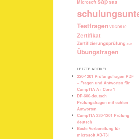
sap
sas
Microsoft
schulungsunt
Testfragen
VDCD510
Zertifikat
Zertifizierungsprüfung
zur
Übungsfragen
LETZTE ARTIKEL
220-1201 Prüfungsfragen PDF
– Fragen und Antworten für
CompTIA A+ Core 1
DP-600-deutsch
Prüfungsfragen mit echten
Antworten
CompTIA 220-1201 Prüfung
deutsch
Beste Vorbereitung für
microsoft AB-731