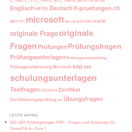
C_THR12_65
C_THR12_66
C_TAW12_731
DP-100
DP-200
Englisch
It-pruefungen.ch
in Deutsch
HP
microsoft
oracle
MB7-701
N10-006
MS-100
originale
originale Frage
Fragen
Prüfungsfragen
Prüfungen
Prüfungsunterlagen
Prüfungsvorbereitung
sap
sas
Prüfungsvorbereitung Microsoft
schulungsunterlagen
Testfragen
Zertifikat
VDCD510
Übungsfragen
Zertifizierungsprüfung
zur
LETZTE ARTIKEL
220-1201 Prüfungsfragen PDF – Fragen und Antworten für
CompTIA A+ Core 1