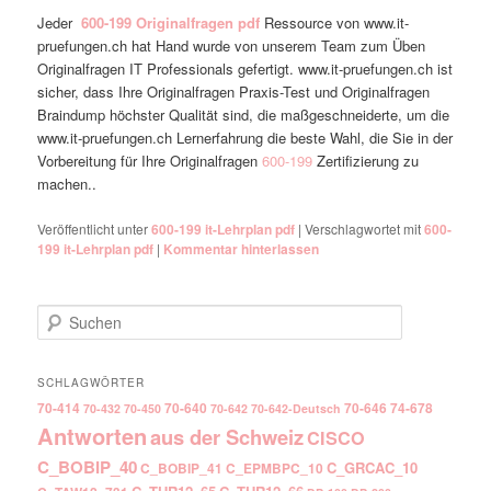
Jeder
600-199
Originalfragen pdf
Ressource von www.it-
pruefungen.ch hat Hand wurde von unserem Team zum Üben
Originalfragen IT Professionals gefertigt. www.it-pruefungen.ch ist
sicher, dass Ihre Originalfragen Praxis-Test und Originalfragen
Braindump höchster Qualität sind, die maßgeschneiderte, um die
www.it-pruefungen.ch Lernerfahrung die beste Wahl, die Sie in der
Vorbereitung für Ihre Originalfragen
600-199
Zertifizierung zu
machen..
Veröffentlicht unter
600-199 it-Lehrplan pdf
|
Verschlagwortet mit
600-
199 it-Lehrplan pdf
|
Kommentar hinterlassen
Suchen
SCHLAGWÖRTER
70-414
70-640
70-646
74-678
70-432
70-450
70-642
70-642-Deutsch
Antworten
aus der Schweiz
CISCO
C_BOBIP_40
C_GRCAC_10
C_BOBIP_41
C_EPMBPC_10