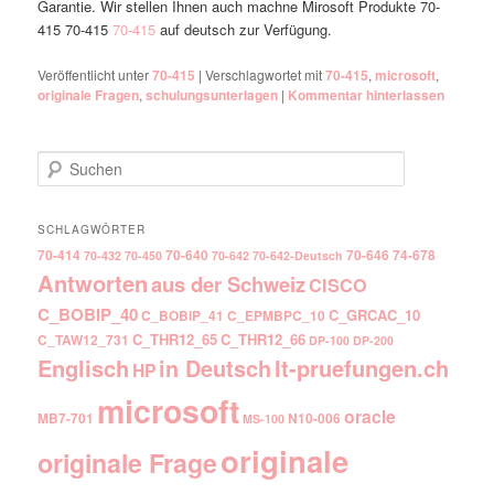
Garantie. Wir stellen Ihnen auch machne Mirosoft Produkte 70-
415 70-415
70-415
auf deutsch zur Verfügung.
Veröffentlicht unter
70-415
|
Verschlagwortet mit
70-415
,
microsoft
,
originale Fragen
,
schulungsunterlagen
|
Kommentar hinterlassen
Suchen
SCHLAGWÖRTER
70-414
70-640
70-646
74-678
70-432
70-450
70-642
70-642-Deutsch
Antworten
aus der Schweiz
CISCO
C_BOBIP_40
C_GRCAC_10
C_BOBIP_41
C_EPMBPC_10
C_THR12_65
C_THR12_66
C_TAW12_731
DP-100
DP-200
Englisch
It-pruefungen.ch
in Deutsch
HP
microsoft
oracle
MB7-701
N10-006
MS-100
originale
originale Frage