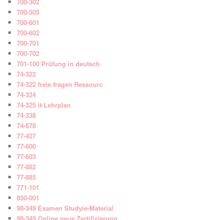
700-302
700-505
700-601
700-602
700-701
700-702
701-100 Prüfung in deutsch
74-322
74-322 freie fragen Ressourc
74-324
74-325 it-Lehrplan
74-338
74-678
77-427
77-600
77-603
77-882
77-885
771-101
850-001
98-349 Examen Studyie-Material
98-349 Online neue Zertifizierung