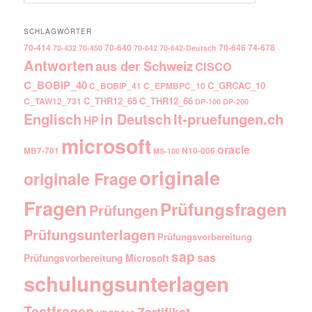
SCHLAGWÖRTER
70-414
70-640
70-646
74-678
70-432
70-450
70-642
70-642-Deutsch
Antworten
aus der Schweiz
CISCO
C_BOBIP_40
C_GRCAC_10
C_BOBIP_41
C_EPMBPC_10
C_THR12_65
C_THR12_66
C_TAW12_731
DP-100
DP-200
Englisch
It-pruefungen.ch
in Deutsch
HP
microsoft
oracle
MB7-701
N10-006
MS-100
originale
originale Frage
Fragen
Prüfungsfragen
Prüfungen
Prüfungsunterlagen
Prüfungsvorbereitung
sap
sas
Prüfungsvorbereitung Microsoft
schulungsunterlagen
Testfragen
Zertifikat