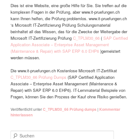
Dies ist eine Website, eine große Hilfe für Sie. Sie treffen auf die
komplexen Fragen in der Prüfung, aber www.it-pruefungen.ch
kann Ihnen helfen, die Prüfung problemlos. www.it-pruefungen.ch
‘s Microsoft IT-Zertifizierung Prüfung Schulungsmaterial
beinhaltet all das Wissen, das für die Zwecke der Weitergabe der
Microsoft IT-Zertifizierung Prüfung
C_TPLM30_66
(
SAP Certified
Application Associate – Enterprise Asset Management
(Maintenance & Repair) with SAP ERP 6.0 EHP6
)gemeistert
werden müssen.
Die www.it-pruefungen.ch Kostenlose Microsoft IT-Zertifikat
C_TPLM30_66 Prüfung Dumps
(SAP Certified Application
Associate – Enterprise Asset Management (Maintenance &
Repair) with SAP ERP 6.0 EHP6). IT-Lernmaterial Beispiele von
Fragen, können Sie den Prozess der Kauf ohne Risiko genießen.
Veröffentlicht unter
C_TPLM30_66 Prüfung dumps
|
Kommentar
hinterlassen
Suchen