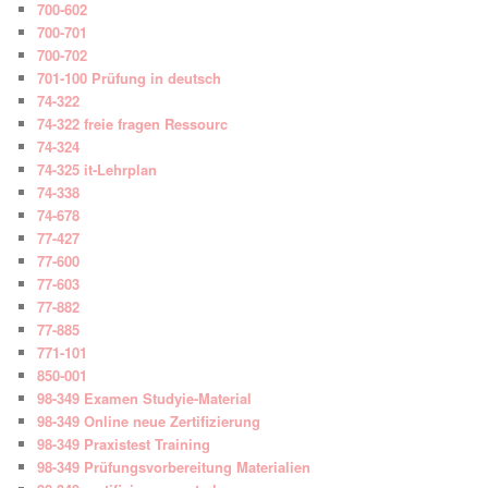
700-602
700-701
700-702
701-100 Prüfung in deutsch
74-322
74-322 freie fragen Ressourc
74-324
74-325 it-Lehrplan
74-338
74-678
77-427
77-600
77-603
77-882
77-885
771-101
850-001
98-349 Examen Studyie-Material
98-349 Online neue Zertifizierung
98-349 Praxistest Training
98-349 Prüfungsvorbereitung Materialien