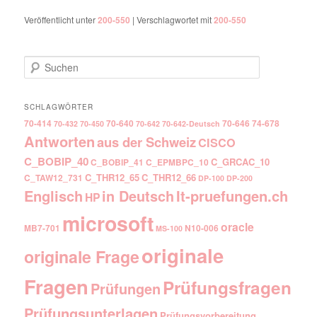
Veröffentlicht unter
200-550
|
Verschlagwortet mit
200-550
Suchen
SCHLAGWÖRTER
70-414
70-640
70-646
74-678
70-432
70-450
70-642
70-642-Deutsch
Antworten
aus der Schweiz
CISCO
C_BOBIP_40
C_GRCAC_10
C_BOBIP_41
C_EPMBPC_10
C_THR12_65
C_THR12_66
C_TAW12_731
DP-100
DP-200
Englisch
It-pruefungen.ch
in Deutsch
HP
microsoft
oracle
MB7-701
N10-006
MS-100
originale
originale Frage
Fragen
Prüfungsfragen
Prüfungen
Prüfungsunterlagen
Prüfungsvorbereitung