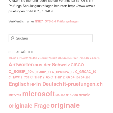
Klicken Sie hier und laden Sie die Fortinet NSE7_OTS-6.4
Prüfungs Schulungsunterlagen herunter: https://www.www.it-
pruefungen.ch/NSE7_OTS-6.4
Veröffentlicht unter
NSE7_OTS-6.4 Prüfungsfragen
Suchen
SCHLAGWÖRTER
70-414
70-640
70-646
74-678
70-432
70-450
70-642
70-642-Deutsch
Antworten
aus der Schweiz
CISCO
C_BOBIP_40
C_GRCAC_10
C_BOBIP_41
C_EPMBPC_10
C_THR12_65
C_THR12_66
C_TAW12_731
DP-100
DP-200
Englisch
It-pruefungen.ch
in Deutsch
HP
microsoft
oracle
MB7-701
N10-006
MS-100
originale
originale Frage