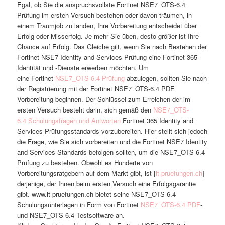
Egal, ob Sie die anspruchsvollste Fortinet NSE7_OTS-6.4
Prüfung im ersten Versuch bestehen oder davon träumen, in
einem Traumjob zu landen, Ihre Vorbereitung entscheidet über
Erfolg oder Misserfolg. Je mehr Sie üben, desto größer ist Ihre
Chance auf Erfolg. Das Gleiche gilt, wenn Sie nach Bestehen der
Fortinet NSE7 Identity and Services Prüfung eine Fortinet 365-
Identität und -Dienste erwerben möchten. Um
eine Fortinet
NSE7_OTS-6.4 Prüfung
abzulegen, sollten Sie nach
der Registrierung mit der Fortinet NSE7_OTS-6.4 PDF
Vorbereitung beginnen. Der Schlüssel zum Erreichen der im
ersten Versuch besteht darin, sich gemäß den
NSE7_OTS-
6.4 Schulungsfragen und Antworten
Fortinet 365 Identity and
Services Prüfungsstandards vorzubereiten. Hier stellt sich jedoch
die Frage, wie Sie sich vorbereiten und die Fortinet NSE7 Identity
and Services-Standards befolgen sollten, um die NSE7_OTS-6.4
Prüfung zu bestehen. Obwohl es Hunderte von
Vorbereitungsratgebern auf dem Markt gibt, ist [
it-pruefungen.ch
]
derjenige, der Ihnen beim ersten Versuch eine Erfolgsgarantie
gibt. www.it-pruefungen.ch bietet seine NSE7_OTS-6.4
Schulungsunterlagen in Form von Fortinet
NSE7_OTS-6.4 PDF
-
und NSE7_OTS-6.4 Testsoftware an.