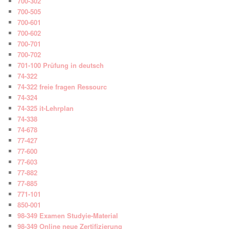
700-302
700-505
700-601
700-602
700-701
700-702
701-100 Prüfung in deutsch
74-322
74-322 freie fragen Ressourc
74-324
74-325 it-Lehrplan
74-338
74-678
77-427
77-600
77-603
77-882
77-885
771-101
850-001
98-349 Examen Studyie-Material
98-349 Online neue Zertifizierung