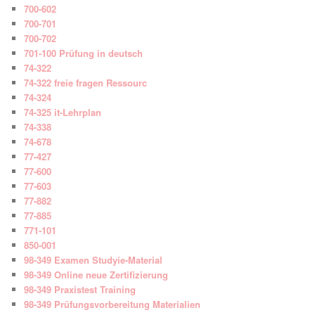
700-602
700-701
700-702
701-100 Prüfung in deutsch
74-322
74-322 freie fragen Ressourc
74-324
74-325 it-Lehrplan
74-338
74-678
77-427
77-600
77-603
77-882
77-885
771-101
850-001
98-349 Examen Studyie-Material
98-349 Online neue Zertifizierung
98-349 Praxistest Training
98-349 Prüfungsvorbereitung Materialien