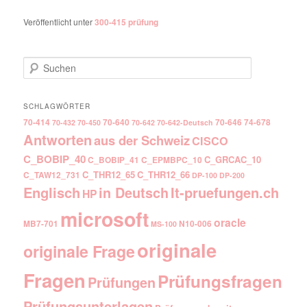
Veröffentlicht unter
300-415 prüfung
Suchen
SCHLAGWÖRTER
70-414
70-640
70-646
74-678
70-432
70-450
70-642
70-642-Deutsch
Antworten
aus der Schweiz
CISCO
C_BOBIP_40
C_GRCAC_10
C_BOBIP_41
C_EPMBPC_10
C_THR12_65
C_THR12_66
C_TAW12_731
DP-100
DP-200
Englisch
It-pruefungen.ch
in Deutsch
HP
microsoft
oracle
MB7-701
N10-006
MS-100
originale
originale Frage
Fragen
Prüfungsfragen
Prüfungen
Prüfungsunterlagen