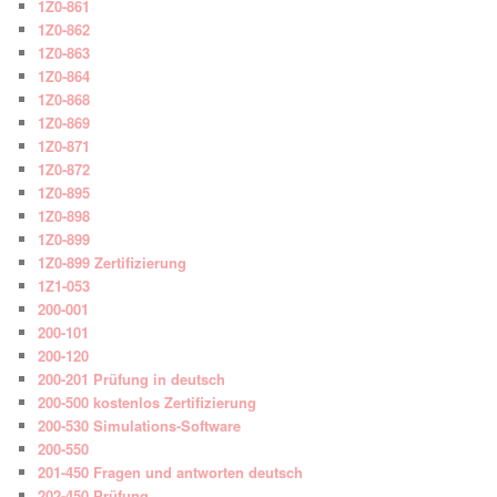
1Z0-861
1Z0-862
1Z0-863
1Z0-864
1Z0-868
1Z0-869
1Z0-871
1Z0-872
1Z0-895
1Z0-898
1Z0-899
1Z0-899 Zertifizierung
1Z1-053
200-001
200-101
200-120
200-201 Prüfung in deutsch
200-500 kostenlos Zertifizierung
200-530 Simulations-Software
200-550
201-450 Fragen und antworten deutsch
202-450 Prüfung