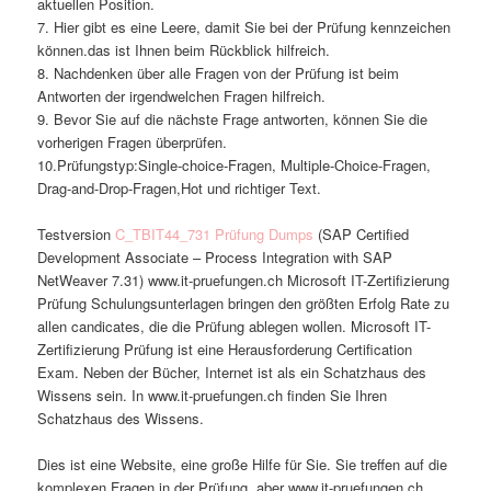
aktuellen Position.
7. Hier gibt es eine Leere, damit Sie bei der Prüfung kennzeichen
können.das ist Ihnen beim Rückblick hilfreich.
8. Nachdenken über alle Fragen von der Prüfung ist beim
Antworten der irgendwelchen Fragen hilfreich.
9. Bevor Sie auf die nächste Frage antworten, können Sie die
vorherigen Fragen überprüfen.
10.Prüfungstyp:Single-choice-Fragen, Multiple-Choice-Fragen,
Drag-and-Drop-Fragen,Hot und richtiger Text.
Testversion
C_TBIT44_731 Prüfung Dumps
(SAP Certified
Development Associate – Process Integration with SAP
NetWeaver 7.31) www.it-pruefungen.ch Microsoft IT-Zertifizierung
Prüfung Schulungsunterlagen bringen den größten Erfolg Rate zu
allen candicates, die die Prüfung ablegen wollen. Microsoft IT-
Zertifizierung Prüfung ist eine Herausforderung Certification
Exam. Neben der Bücher, Internet ist als ein Schatzhaus des
Wissens sein. In www.it-pruefungen.ch finden Sie Ihren
Schatzhaus des Wissens.
Dies ist eine Website, eine große Hilfe für Sie. Sie treffen auf die
komplexen Fragen in der Prüfung, aber www.it-pruefungen.ch