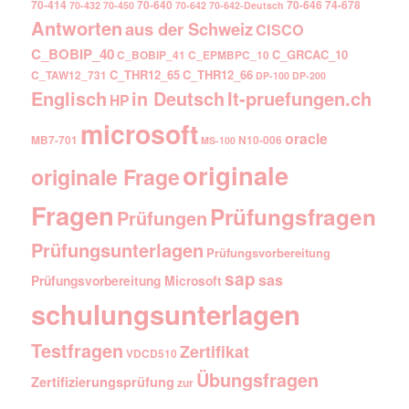
70-414
70-640
70-646
74-678
70-432
70-450
70-642
70-642-Deutsch
Antworten
aus der Schweiz
CISCO
C_BOBIP_40
C_GRCAC_10
C_BOBIP_41
C_EPMBPC_10
C_THR12_65
C_THR12_66
C_TAW12_731
DP-100
DP-200
Englisch
It-pruefungen.ch
in Deutsch
HP
microsoft
oracle
MB7-701
N10-006
MS-100
originale
originale Frage
Fragen
Prüfungsfragen
Prüfungen
Prüfungsunterlagen
Prüfungsvorbereitung
sap
sas
Prüfungsvorbereitung Microsoft
schulungsunterlagen
Testfragen
Zertifikat
VDCD510
Übungsfragen
Zertifizierungsprüfung
zur