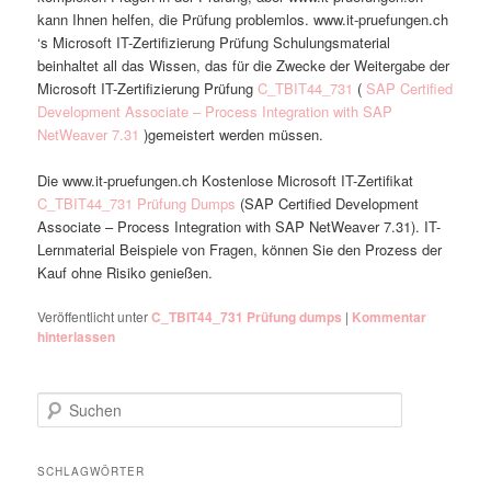
kann Ihnen helfen, die Prüfung problemlos. www.it-pruefungen.ch
‘s Microsoft IT-Zertifizierung Prüfung Schulungsmaterial
beinhaltet all das Wissen, das für die Zwecke der Weitergabe der
Microsoft IT-Zertifizierung Prüfung
C_TBIT44_731
(
SAP Certified
Development Associate – Process Integration with SAP
NetWeaver 7.31
)gemeistert werden müssen.
Die www.it-pruefungen.ch Kostenlose Microsoft IT-Zertifikat
C_TBIT44_731 Prüfung Dumps
(SAP Certified Development
Associate – Process Integration with SAP NetWeaver 7.31). IT-
Lernmaterial Beispiele von Fragen, können Sie den Prozess der
Kauf ohne Risiko genießen.
Veröffentlicht unter
C_TBIT44_731 Prüfung dumps
|
Kommentar
hinterlassen
Suchen
SCHLAGWÖRTER