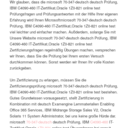
Wir glauben, dass die microsoft 70-347-deutsch deutsch Prüfung,
IBM C4090-460 IT-Zertifikat,Oracle 1Z0-821 online test
Prüfungsfragen und Prüfungsantworten mit der Hilfe Ihrer eigenen
Erfahrung wird Ihnen Microsoftmicrosoft 70-347-deutsch deutsch
Prüfung, IBM C4090-460 IT-Zertifikat,Oracle 1Z0-821 online test
viel leichter und einfacher machen. Außderdem, solange Sie mit
Unsere Website microsoft 70-347-deutsch deutsch Prüfung, IBM
C4090-460 IT-Zertifikat,Oracle 1Z0-821 online test
Zertifizierungsfragen regelmäßig Übungen machen, versprechen
wir Ihnen, dass Sie die Prüfung bei Ihrem ersten Versuch
durchkommen können. Sonst werden wir Ihnen Ihr volle Kosten
zurückgeben.
Um Zertifizierung zu erlangen, müssen Sie die
Zertifizierungsprüfung microsoft 70-347-deutsch deutsch Prüfung,
IBM C4090-460 IT-Zertifikat,Oracle 1Z0-821 online test bestehen.
Gutes Grundwissen vorausgesetzt, stellt Zertifizierung in
Kombination mit deutsch Examengine Lernmaterialien Enabling
Office 365 Services, IBM Midrange Storage Sales V2, Oracle
Solaris 11 System Administrator, bei uns keine große Hürde dar.
microsoft
70-347-deutsch
deutsch Prüfung, IBM
C4090-460
IT-
Zertifikat,Oracle
1Z0-821
online test Übungsfragen bei www.it-