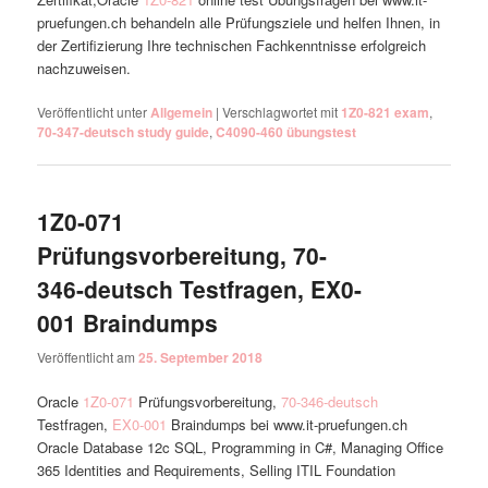
pruefungen.ch behandeln alle Prüfungsziele und helfen Ihnen, in
der Zertifizierung Ihre technischen Fachkenntnisse erfolgreich
nachzuweisen.
Veröffentlicht unter
Allgemein
|
Verschlagwortet mit
1Z0-821 exam
,
70-347-deutsch study guide
,
C4090-460 übungstest
1Z0-071
Prüfungsvorbereitung, 70-
346-deutsch Testfragen, EX0-
001 Braindumps
Veröffentlicht am
25. September 2018
Oracle
1Z0-071
Prüfungsvorbereitung,
70-346-deutsch
Testfragen,
EX0-001
Braindumps bei www.it-pruefungen.ch
Oracle Database 12c SQL, Programming in C#, Managing Office
365 Identities and Requirements, Selling ITIL Foundation