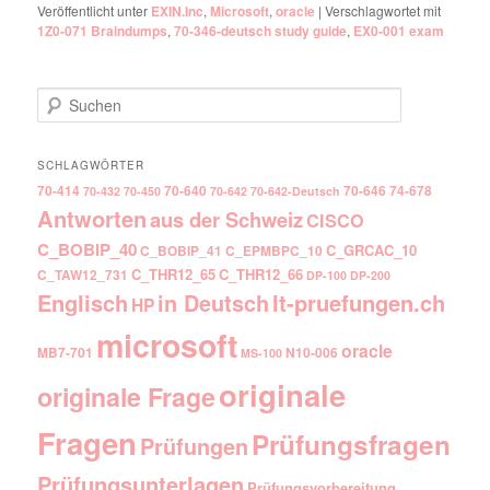
Veröffentlicht unter
EXIN.Inc
,
Microsoft
,
oracle
|
Verschlagwortet mit
1Z0-071 Braindumps
,
70-346-deutsch study guide
,
EX0-001 exam
Suchen
SCHLAGWÖRTER
70-414
70-640
70-646
74-678
70-432
70-450
70-642
70-642-Deutsch
Antworten
aus der Schweiz
CISCO
C_BOBIP_40
C_GRCAC_10
C_BOBIP_41
C_EPMBPC_10
C_THR12_65
C_THR12_66
C_TAW12_731
DP-100
DP-200
Englisch
It-pruefungen.ch
in Deutsch
HP
microsoft
oracle
MB7-701
N10-006
MS-100
originale
originale Frage
Fragen
Prüfungsfragen
Prüfungen
Prüfungsunterlagen
Prüfungsvorbereitung