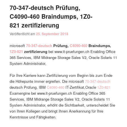
70-347-deutsch Prüfung,
C4090-460 Braindumps, 1Z0-
821 zertifizierung
Veröffentlicht am
25. September 2018
microsoft
70-347-deutsch
Prüfung,
C4090-460
Braindumps,
1Z0-821
zertifizierung
bei www.it-pruefungen.ch Enabling Office
365 Services, IBM Midrange Storage Sales V2, Oracle Solaris 11
System Administrator,
Für Ihre Karriere kann Zertifizierung vom Beginn bis zum Ende
die Höhepunte immer ergreifen. Die microsoft
70-347-deutsch
deutsch Prüfung, IBM
C4090-460
IT-Zertifikat,Oracle
1Z0-821
Examengine bei www.it-pruefungen.ch Enabling Office 365
Services, IBM Midrange Storage Sales V2, Oracle Solaris 11
System Administrator, erhöht die Sichtbarkeit, unterscheidet Sie
von Ihren Kollegen und bringt Ihnen Anerkennung für Ihre
Kenntnisse und Fähigkeiten.