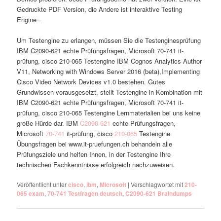
Gedruckte PDF Version, die Andere ist interaktive Testing
Engine=
Um Testengine zu erlangen, müssen Sie die Testenginesprüfung
IBM C2090-621 echte Prüfungsfragen, Microsoft 70-741 it-
prüfung, cisco 210-065 Testengine IBM Cognos Analytics Author
V11, Networking with Windows Server 2016 (beta),Implementing
Cisco Video Network Devices v1.0 bestehen. Gutes
Grundwissen vorausgesetzt, stellt Testengine in Kombination mit
IBM C2090-621 echte Prüfungsfragen, Microsoft 70-741 it-
prüfung, cisco 210-065 Testengine Lernmaterialien bei uns keine
große Hürde dar. IBM
C2090-621
echte Prüfungsfragen,
Microsoft
70-741
it-prüfung, cisco
210-065
Testengine
Übungsfragen bei www.it-pruefungen.ch behandeln alle
Prüfungsziele und helfen Ihnen, in der Testengine Ihre
technischen Fachkenntnisse erfolgreich nachzuweisen.
Veröffentlicht unter
cisco
,
ibm
,
Microsoft
|
Verschlagwortet mit
210-
065 exam
,
70-741 Testfragen deutsch
,
C2090-621 Braindumps