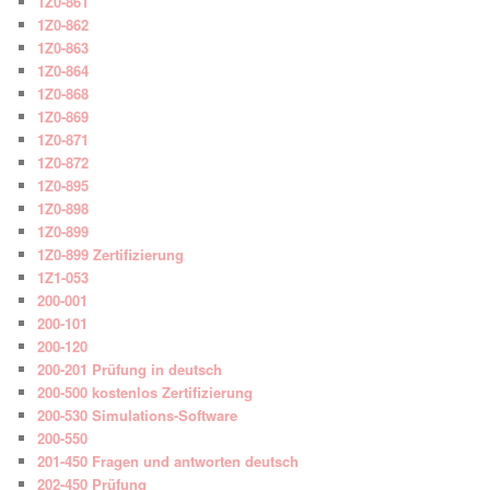
1Z0-861
1Z0-862
1Z0-863
1Z0-864
1Z0-868
1Z0-869
1Z0-871
1Z0-872
1Z0-895
1Z0-898
1Z0-899
1Z0-899 Zertifizierung
1Z1-053
200-001
200-101
200-120
200-201 Prüfung in deutsch
200-500 kostenlos Zertifizierung
200-530 Simulations-Software
200-550
201-450 Fragen und antworten deutsch
202-450 Prüfung