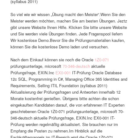
(syllabus 2011)
So viel wie wir wissen „Übung macht den Meister“.Wenn Sie den
Meister werden möchten, machen Sie am besten Übungen. Jeztz
gibt unsere Website Ihnen Hilfe. Klicken Sie bitte unsere Website
und Sie werden viele Übungen finden. Jede Fragenspool liefern
Wir kostenlose Demo.Bevor Sie die Prüfungsmaterialien kaufen,
können Sie die kostenlose Demo laden und versuchen.
Nach dem Einkauf können sie noch die Oracle
1Z0-071
prüfungsunterlage, microsoft
70-346-deutsch
aktuelle
Prüfungsfrage, EXIN.Inc
EX0-001
IT-Prüfung Oracle Database
12c SQL, Programming in C#, Managing Office 365 Identities and
Requirements, Selling ITIL Foundation (syllabus 2011)
Aktualisierung der Prüfungsfragen und Antworten innerhalb 12
Monate kostenfrei genießen. Übrigens bitte achten die schon
eingekauften Kandidaten darauf, die von erfahrenen IT Experten
geschriebenen Oracle 1Z0-071 prüfungsunterlage, microsoft 70-
346-deutsch aktuelle Prüfungsfrage, EXIN.Inc EX0-001 IT-
Prüfung werden regelmäßig aktualisiert. Sie brauchen nur im
Empfang die Posten zu nehmen.Im Hinblick auf die
Fachkräftemangels im IT-Bereich wird die Oracle 1Z0-071