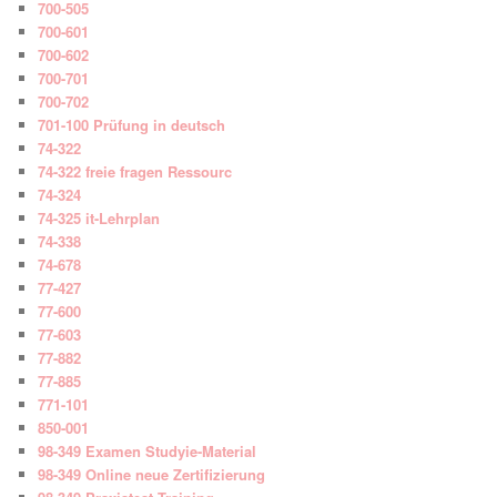
700-505
700-601
700-602
700-701
700-702
701-100 Prüfung in deutsch
74-322
74-322 freie fragen Ressourc
74-324
74-325 it-Lehrplan
74-338
74-678
77-427
77-600
77-603
77-882
77-885
771-101
850-001
98-349 Examen Studyie-Material
98-349 Online neue Zertifizierung