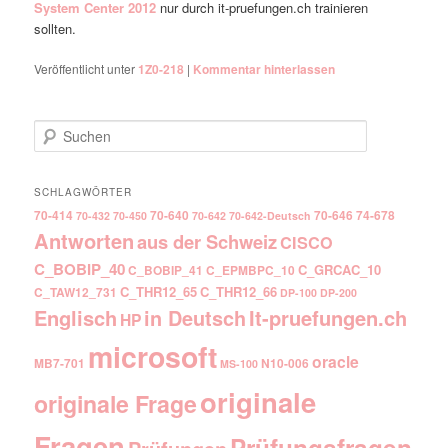
System Center 2012
nur durch it-pruefungen.ch trainieren
sollten.
Veröffentlicht unter
1Z0-218
|
Kommentar hinterlassen
Suchen
SCHLAGWÖRTER
70-414
70-640
70-646
74-678
70-432
70-450
70-642
70-642-Deutsch
Antworten
aus der Schweiz
CISCO
C_BOBIP_40
C_GRCAC_10
C_BOBIP_41
C_EPMBPC_10
C_THR12_65
C_THR12_66
C_TAW12_731
DP-100
DP-200
Englisch
It-pruefungen.ch
in Deutsch
HP
microsoft
oracle
MB7-701
N10-006
MS-100
originale
originale Frage
Fragen
Prüfungsfragen