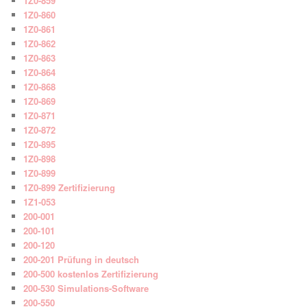
1Z0-859
1Z0-860
1Z0-861
1Z0-862
1Z0-863
1Z0-864
1Z0-868
1Z0-869
1Z0-871
1Z0-872
1Z0-895
1Z0-898
1Z0-899
1Z0-899 Zertifizierung
1Z1-053
200-001
200-101
200-120
200-201 Prüfung in deutsch
200-500 kostenlos Zertifizierung
200-530 Simulations-Software
200-550