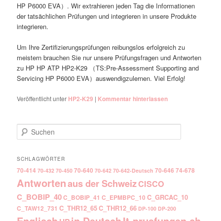
HP P6000 EVA）. Wir extrahieren jeden Tag die Informationen
der tatsächlichen Prüfungen und integrieren in unsere Produkte
integrieren.
Um Ihre Zertifizierungsprüfungen reibungslos erfolgreich zu
meistern brauchen Sie nur unsere Prüfungsfragen und Antworten
zu HP HP ATP HP2-K29 （TS:Pre-Assessment Supporting and
Servicing HP P6000 EVA）auswendigzulernen. Viel Erfolg!
Veröffentlicht unter
HP2-K29
|
Kommentar hinterlassen
Suchen
SCHLAGWÖRTER
70-414
70-640
70-646
74-678
70-432
70-450
70-642
70-642-Deutsch
Antworten
aus der Schweiz
CISCO
C_BOBIP_40
C_GRCAC_10
C_BOBIP_41
C_EPMBPC_10
C_THR12_65
C_THR12_66
C_TAW12_731
DP-100
DP-200
Englisch
It-pruefungen.ch