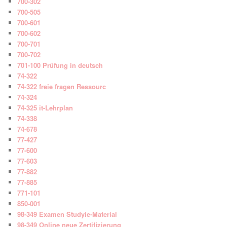
700-302
700-505
700-601
700-602
700-701
700-702
701-100 Prüfung in deutsch
74-322
74-322 freie fragen Ressourc
74-324
74-325 it-Lehrplan
74-338
74-678
77-427
77-600
77-603
77-882
77-885
771-101
850-001
98-349 Examen Studyie-Material
98-349 Online neue Zertifizierung