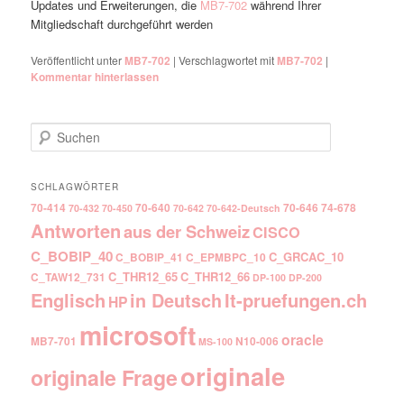
Updates und Erweiterungen, die
MB7-702
während Ihrer
Mitgliedschaft durchgeführt werden
Veröffentlicht unter
MB7-702
|
Verschlagwortet mit
MB7-702
|
Kommentar hinterlassen
Suchen
SCHLAGWÖRTER
70-414
70-640
70-646
74-678
70-432
70-450
70-642
70-642-Deutsch
Antworten
aus der Schweiz
CISCO
C_BOBIP_40
C_GRCAC_10
C_BOBIP_41
C_EPMBPC_10
C_THR12_65
C_THR12_66
C_TAW12_731
DP-100
DP-200
Englisch
It-pruefungen.ch
in Deutsch
HP
microsoft
oracle
MB7-701
N10-006
MS-100
originale
originale Frage