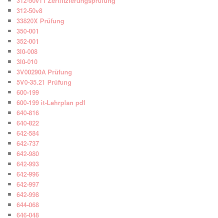
312-50v11 Zertifizierungsprüfung
312-50v8
33820X Prüfung
350-001
352-001
3I0-008
3I0-010
3V00290A Prüfung
5V0-35.21 Prüfung
600-199
600-199 it-Lehrplan pdf
640-816
640-822
642-584
642-737
642-980
642-993
642-996
642-997
642-998
644-068
646-048