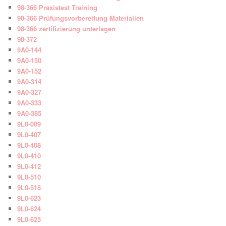
98-366 Praxistest Training
98-366 Prüfungsvorbereitung Materialien
98-366 zertifizierung unterlagen
98-372
9A0-144
9A0-150
9A0-152
9A0-314
9A0-327
9A0-333
9A0-385
9L0-009
9L0-407
9L0-408
9L0-410
9L0-412
9L0-510
9L0-518
9L0-623
9L0-624
9L0-625