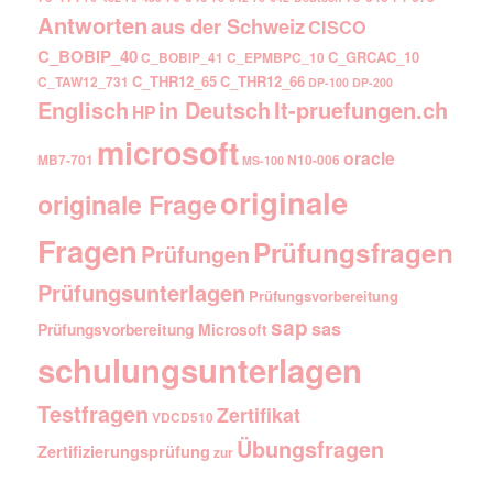
Antworten
aus der Schweiz
CISCO
C_BOBIP_40
C_GRCAC_10
C_BOBIP_41
C_EPMBPC_10
C_THR12_65
C_THR12_66
C_TAW12_731
DP-100
DP-200
Englisch
It-pruefungen.ch
in Deutsch
HP
microsoft
oracle
MB7-701
N10-006
MS-100
originale
originale Frage
Fragen
Prüfungsfragen
Prüfungen
Prüfungsunterlagen
Prüfungsvorbereitung
sap
sas
Prüfungsvorbereitung Microsoft
schulungsunterlagen
Testfragen
Zertifikat
VDCD510
Übungsfragen
Zertifizierungsprüfung
zur