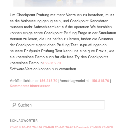
Um Checkpoint Prüfung mit mehr Vertrauen zu bestehen, muss
es die Vorbereitung genug sein, und Checkpoint Kandidaten
müssen mehr Aufmerksamkeit auf die operation.We bezahlen
können einige echte Checkpoint Prüfung Frage in der Simulation
Version zu lesen, die uns helfen zu lernen, finden die Situation
der Checkpoint eigentlichen Prüfung Test. it-pruefungen.ch
neueste Prüfpunkt Prüfung Test kann uns eine gute Praxis, wie
sie kostenlose Demo auch für alle free.Try des Checkpoints
kostenlose Demo in
156-815.70
Software-Version können nun versuchen.
Veröffentlicht unter
156-815.70
|
Verschlagwortet mit
156-815.70
|
Kommentar hinterlassen
Suchen
SCHLAGWÖRTER
70-414
70-640
70-646
74-678
70-432
70-450
70-642
70-642-Deutsch