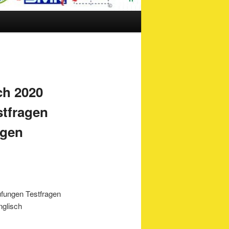
ch 2020
stfragen
agen
üfungen Testfragen
nglisch