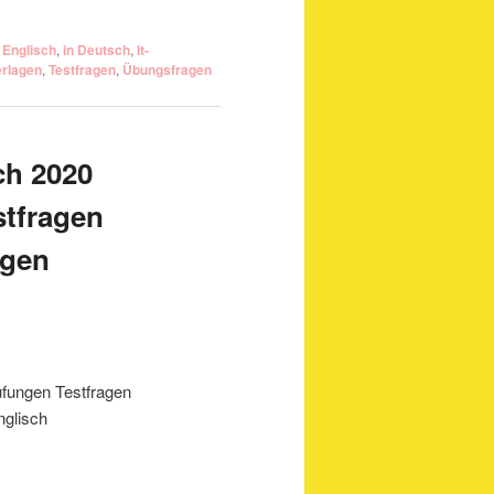
,
Englisch
,
in Deutsch
,
It-
erlagen
,
Testfragen
,
Übungsfragen
ch 2020
stfragen
agen
üfungen Testfragen
nglisch