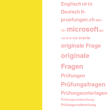
Englisch
in
HP
It-
Deutsch
pruefungen.ch
MB7-
microsoft
701
MS-
oracle
N10-006
100
originale Frage
originale
Fragen
Prüfungen
Prüfungsfragen
Prüfungsunterlagen
Prüfungsvorbereitung
Prüfungsvorbereitung