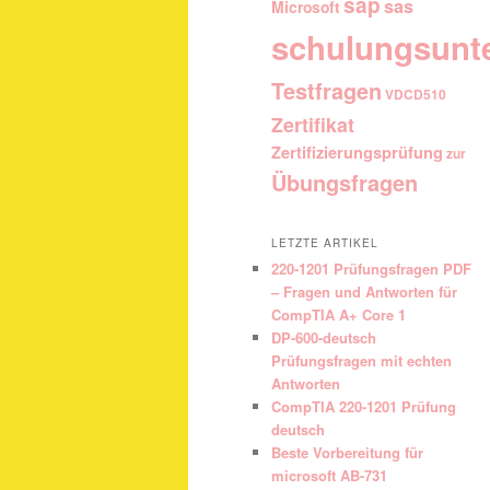
sap
sas
Microsoft
schulungsunt
Testfragen
VDCD510
Zertifikat
Zertifizierungsprüfung
zur
Übungsfragen
LETZTE ARTIKEL
220-1201 Prüfungsfragen PDF
– Fragen und Antworten für
CompTIA A+ Core 1
DP-600-deutsch
Prüfungsfragen mit echten
Antworten
CompTIA 220-1201 Prüfung
deutsch
Beste Vorbereitung für
microsoft AB-731