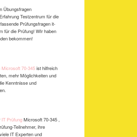
gen Übungsfragen
Erfahrung Testzentrum für die
fassende Prüfungsfragen it-
m für die Prüfung! WIr haben
Kunden bekommen!
h
Microsoft
70-345
ist hilfreich
nften, mehr Möglichkeiten und
die Kenntnisse und
gen.
r
IT Prüfung
Microsoft
70-345
,
Prüfung-Teilnehmer, ihre
viele IT Experten und