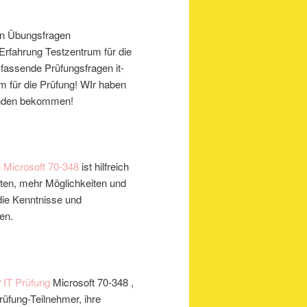
gen Übungsfragen
Erfahrung Testzentrum für die
fassende Prüfungsfragen it-
m für die Prüfung! WIr haben
Kunden bekommen!
h
Microsoft
70-348
ist hilfreich
nften, mehr Möglichkeiten und
die Kenntnisse und
gen.
r
IT Prüfung
Microsoft
70-348
,
Prüfung-Teilnehmer, ihre