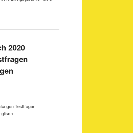
ch 2020
stfragen
agen
üfungen Testfragen
nglisch