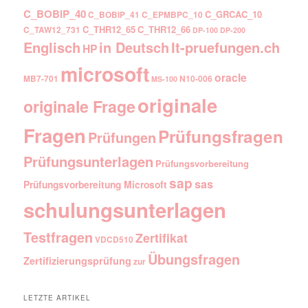
C_BOBIP_40
C_GRCAC_10
C_BOBIP_41
C_EPMBPC_10
C_THR12_65
C_THR12_66
C_TAW12_731
DP-100
DP-200
Englisch
It-pruefungen.ch
in Deutsch
HP
microsoft
oracle
MB7-701
N10-006
MS-100
originale
originale Frage
Fragen
Prüfungsfragen
Prüfungen
Prüfungsunterlagen
Prüfungsvorbereitung
sap
sas
Prüfungsvorbereitung Microsoft
schulungsunterlagen
Testfragen
Zertifikat
VDCD510
Übungsfragen
Zertifizierungsprüfung
zur
LETZTE ARTIKEL