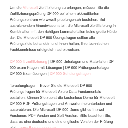
Um die
Microsoft
-Zertifizierung zu erlangen, müssen Sie die
Zertifizierungsprüfung DP-900 bei einem akkreditierten
Prüfungszentrum wie www.it-pruefungen.ch bestehen. Bei
ausreichendem Grundwissen stellt die Microsoft-Zertifizierung in
Kombination mit den richtigen Lernmaterialien keine große Hürde
dar. Die Microsoft DP-900 Übungsfragen sollten alle
Prüfungsziele behandeln und Ihnen helfen, Ihre technischen
Fachkenntnisse erfolgreich nachzuweisen.
DP-900 it-zertifizierung
| DP-900 Unterlagen und Materialien DP-
900 exam Fragen mit Lösungen | DP-900 Prüfungsunterlagen
DP-900 Examübungen |
DP-900 Schulungsfragen
itpruefungfragen—Bevor Sie die Microsoft DP-900
Prüfungsfragen für Microsoft Azure Data Fundamentals
bestellen, können Sie zuerst die kostenlose Demo für Microsoft
DP-900 PDF-Prüfungsfragen und Antworten herunterladen und
ausprobieren. Die Microsoft DP-900 Demo gibt es in zwei
Versionen: PDF-Version und Soft-Version. Bitte beachten Sie,
dass es eine deutsche und eine englische Version der Prüfung
gibt—.
www.it-pruefungen.ch