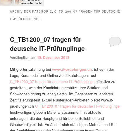
ARCHIV DER KATEGORIE:
C_TB1200_07 FRAGEN FÜR DEUTSCHE
IT-PRÜFUNGLINGE
C_TB1200_07 fragen für
deutsche IT-Prüfunglinge
Veröffentlicht am
18. Dezember 2013
Mit großer Erfahrung bei
www.it-pruefungen.ch
, ist es in der
Lage, Kursmodul und Online ZertifikateFragen Test
C_TB1200_07 fragen für deutsche IT-Prüfunglinge
effektive zu
gestalten , was der Kandidat unterstützt, ihre Stärken und
Schwächen richtig zu analysieren. Im Gegensatz zu anderen
Zertifizierungstest aktuelle unterlagen-Anbieter, bietet www.it-
pruefungen.ch
C_TB1200_07 fragen für deutsche IT-Prüfunglinge
hochwertigen grobem Material zusammen mit aktuelle
unterlagen, die der Hauptgrund für seine Beliebtheit und
Glaubwürdigkeit ist. Es ändert sich ständig es Material und Stil
der Ausbildung nach der Veränderung treten in der Online-