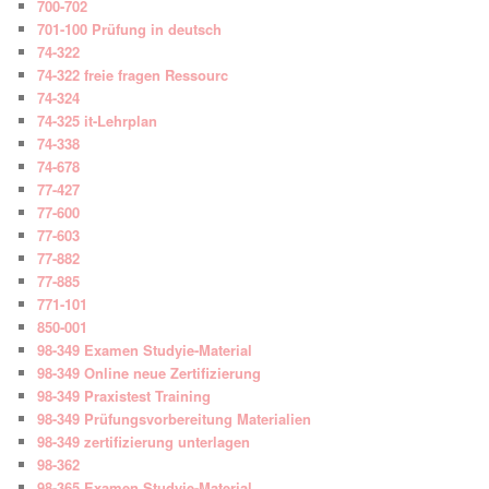
700-702
701-100 Prüfung in deutsch
74-322
74-322 freie fragen Ressourc
74-324
74-325 it-Lehrplan
74-338
74-678
77-427
77-600
77-603
77-882
77-885
771-101
850-001
98-349 Examen Studyie-Material
98-349 Online neue Zertifizierung
98-349 Praxistest Training
98-349 Prüfungsvorbereitung Materialien
98-349 zertifizierung unterlagen
98-362
98-365 Examen Studyie-Material