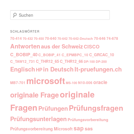
Suchen
SCHLAGWÖRTER
70-414
70-640
70-646
74-678
70-432
70-450
70-642
70-642-Deutsch
Antworten
aus der Schweiz
CISCO
C_BOBIP_40
C_GRCAC_10
C_BOBIP_41
C_EPMBPC_10
C_THR12_65
C_THR12_66
C_TAW12_731
DP-100
DP-200
Englisch
It-pruefungen.ch
in Deutsch
HP
microsoft
oracle
MB7-701
N10-006
MS-100
originale
originale Frage
Fragen
Prüfungsfragen
Prüfungen
Prüfungsunterlagen
Prüfungsvorbereitung
sap
sas
Prüfungsvorbereitung Microsoft