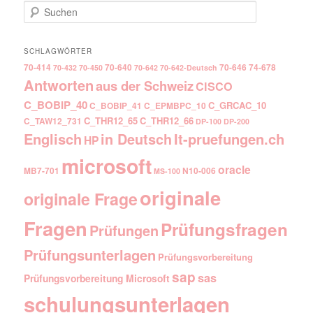
Suchen
SCHLAGWÖRTER
70-414
70-640
70-646
74-678
70-432
70-450
70-642
70-642-Deutsch
Antworten
aus der Schweiz
CISCO
C_BOBIP_40
C_GRCAC_10
C_BOBIP_41
C_EPMBPC_10
C_THR12_65
C_THR12_66
C_TAW12_731
DP-100
DP-200
Englisch
It-pruefungen.ch
in Deutsch
HP
microsoft
oracle
MB7-701
N10-006
MS-100
originale
originale Frage
Fragen
Prüfungsfragen
Prüfungen
Prüfungsunterlagen
Prüfungsvorbereitung
sap
sas
Prüfungsvorbereitung Microsoft
schulungsunterlagen