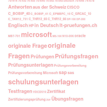
70-414
70-640
70-646
74-678
70-432
70-450
70-642
70-642-Deutsch
Antworten
aus der Schweiz
CISCO
C_BOBIP_40
C_GRCAC_10
C_BOBIP_41
C_EPMBPC_10
C_THR12_65
C_THR12_66
C_TAW12_731
DP-100
DP-200
Englisch
It-pruefungen.ch
in Deutsch
HP
microsoft
oracle
MB7-701
N10-006
MS-100
originale
originale Frage
Fragen
Prüfungsfragen
Prüfungen
Prüfungsunterlagen
Prüfungsvorbereitung
sap
sas
Prüfungsvorbereitung Microsoft
schulungsunterlagen
Testfragen
Zertifikat
VDCD510
Übungsfragen
Zertifizierungsprüfung
zur