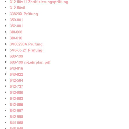
312-50v11 Zertifizierungsprüfung
312-50v8
33820X Prüfung
350-001
352-001
3I0-008
3I0-010
3V00290A Prüfung
5V0-35.21 Prüfung
600-199
600-199 it-Lehrplan pdf
640-816
640-822
642-584
642-737
642-980
642-993
642-996
642-997
642-998
644-068
646-048