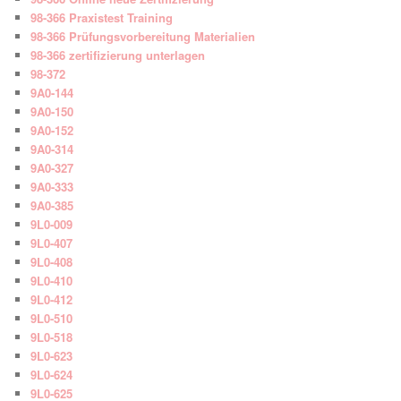
98-366 Praxistest Training
98-366 Prüfungsvorbereitung Materialien
98-366 zertifizierung unterlagen
98-372
9A0-144
9A0-150
9A0-152
9A0-314
9A0-327
9A0-333
9A0-385
9L0-009
9L0-407
9L0-408
9L0-410
9L0-412
9L0-510
9L0-518
9L0-623
9L0-624
9L0-625