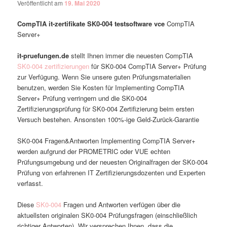
Veröffentlicht am
19. Mai 2020
CompTIA it-zertifikate SK0-004 testsoftware vce
CompTIA
Server+
it-pruefungen.de
stellt Ihnen immer die neuesten CompTIA
SK0-004 zertifizierungen
für SK0-004 CompTIA Server+ Prüfung
zur Verfügung. Wenn Sie unsere guten Prüfungsmaterialien
benutzen, werden Sie Kosten für Implementing CompTIA
Server+ Prüfung verringern und die SK0-004
Zertifizierungsprüfung für SK0-004 Zertifizierung beim ersten
Versuch bestehen. Ansonsten 100%-ige Geld-Zurück-Garantie
SK0-004 Fragen&Antworten Implementing CompTIA Server+
werden aufgrund der PROMETRIC oder VUE echten
Prüfungsumgebung und der neuesten Originalfragen der SK0-004
Prüfung von erfahrenen IT Zertifizierungsdozenten und Experten
verfasst.
Diese
SK0-004
Fragen und Antworten verfügen über die
aktuellsten originalen SK0-004 Prüfungsfragen (einschließlich
richtiger Antworten). Wir versprechen Ihnen, dass die