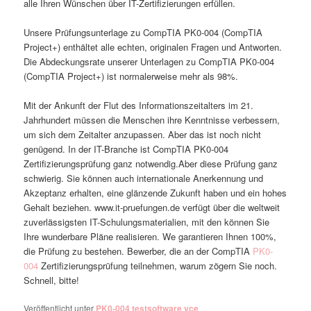
alle Ihren Wünschen über IT-Zertifizierungen erfüllen.
Unsere Prüfungsunterlage zu CompTIA PK0-004 (CompTIA
Project+) enthältet alle echten, originalen Fragen und Antworten.
Die Abdeckungsrate unserer Unterlagen zu CompTIA PK0-004
(CompTIA Project+) ist normalerweise mehr als 98%.
Mit der Ankunft der Flut des Informationszeitalters im 21.
Jahrhundert müssen die Menschen ihre Kenntnisse verbessern,
um sich dem Zeitalter anzupassen. Aber das ist noch nicht
genügend. In der IT-Branche ist CompTIA PK0-004
Zertifizierungsprüfung ganz notwendig.Aber diese Prüfung ganz
schwierig. Sie können auch internationale Anerkennung und
Akzeptanz erhalten, eine glänzende Zukunft haben und ein hohes
Gehalt beziehen. www.it-pruefungen.de verfügt über die weltweit
zuverlässigsten IT-Schulungsmaterialien, mit den können Sie
Ihre wunderbare Pläne realisieren. We garantieren Ihnen 100%,
die Prüfung zu bestehen. Bewerber, die an der CompTIA
PK0-
004
Zertifizierungsprüfung teilnehmen, warum zögern Sie noch.
Schnell, bitte!
Veröffentlicht unter
PK0-004 testsoftware vce