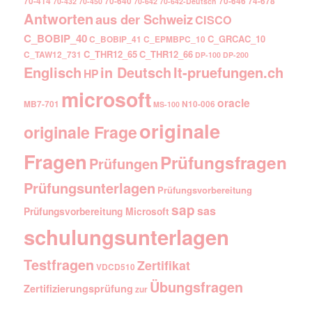
70-414
70-640
70-646
74-678
70-432
70-450
70-642
70-642-Deutsch
Antworten
aus der Schweiz
CISCO
C_BOBIP_40
C_GRCAC_10
C_BOBIP_41
C_EPMBPC_10
C_THR12_65
C_THR12_66
C_TAW12_731
DP-100
DP-200
Englisch
It-pruefungen.ch
in Deutsch
HP
microsoft
oracle
MB7-701
N10-006
MS-100
originale
originale Frage
Fragen
Prüfungsfragen
Prüfungen
Prüfungsunterlagen
Prüfungsvorbereitung
sap
sas
Prüfungsvorbereitung Microsoft
schulungsunterlagen
Testfragen
Zertifikat
VDCD510
Übungsfragen
Zertifizierungsprüfung
zur