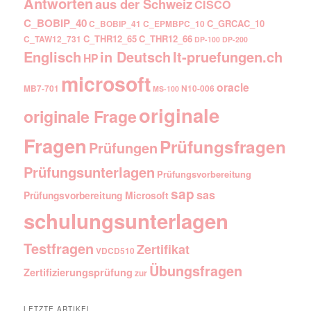
Antworten
aus der Schweiz
CISCO
C_BOBIP_40
C_GRCAC_10
C_BOBIP_41
C_EPMBPC_10
C_THR12_65
C_THR12_66
C_TAW12_731
DP-100
DP-200
Englisch
It-pruefungen.ch
in Deutsch
HP
microsoft
oracle
MB7-701
N10-006
MS-100
originale
originale Frage
Fragen
Prüfungsfragen
Prüfungen
Prüfungsunterlagen
Prüfungsvorbereitung
sap
sas
Prüfungsvorbereitung Microsoft
schulungsunterlagen
Testfragen
Zertifikat
VDCD510
Übungsfragen
Zertifizierungsprüfung
zur
LETZTE ARTIKEL