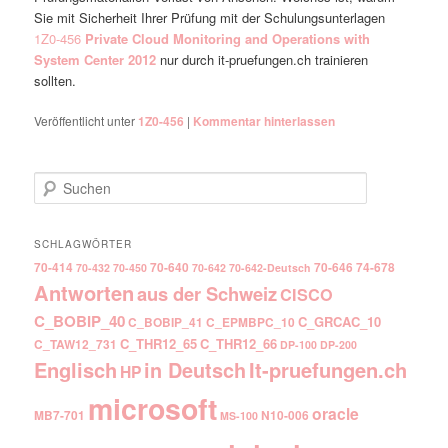
Sie mit Sicherheit Ihrer Prüfung mit der Schulungsunterlagen
1Z0-456
Private Cloud Monitoring and Operations with
System Center 2012
nur durch it-pruefungen.ch trainieren
sollten.
Veröffentlicht unter
1Z0-456
|
Kommentar hinterlassen
Suchen
SCHLAGWÖRTER
70-414
70-640
70-646
74-678
70-432
70-450
70-642
70-642-Deutsch
Antworten
aus der Schweiz
CISCO
C_BOBIP_40
C_GRCAC_10
C_BOBIP_41
C_EPMBPC_10
C_THR12_65
C_THR12_66
C_TAW12_731
DP-100
DP-200
Englisch
It-pruefungen.ch
in Deutsch
HP
microsoft
oracle
MB7-701
N10-006
MS-100