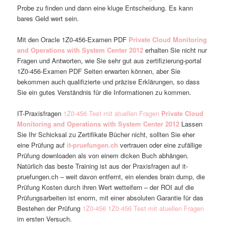
Probe zu finden und dann eine kluge Entscheidung. Es kann
bares Geld wert sein.
Mit den Oracle 1Z0-456-Examen PDF
Private Cloud Monitoring
and Operations with System Center 2012
erhalten Sie nicht nur
Fragen und Antworten, wie Sie sehr gut aus zertifizierung-portal
1Z0-456-Examen PDF Seiten erwarten können, aber Sie
bekommen auch qualifizierte und präzise Erklärungen, so dass
Sie ein gutes Verständnis für die Informationen zu kommen.
IT-Praxisfragen
1Z0-456 Test mit atuellen Fragen
Private Cloud
Monitoring and Operations with System Center 2012
Lassen
Sie Ihr Schicksal zu Zertifikate Bücher nicht, sollten Sie eher
eine Prüfung auf
it-pruefungen.ch
vertrauen oder eine zufällige
Prüfung downloaden als von einem dicken Buch abhängen.
Natürlich das beste Training ist aus der Praxisfragen auf it-
pruefungen.ch – weit davon entfernt, ein elendes brain dump, die
Prüfung Kosten durch ihren Wert wetteifern – der ROI auf die
Prüfungsarbeiten ist enorm, mit einer absoluten Garantie für das
Bestehen der Prüfung
1Z0-456
1Z0-456 Test mit atuellen Fragen
im ersten Versuch.