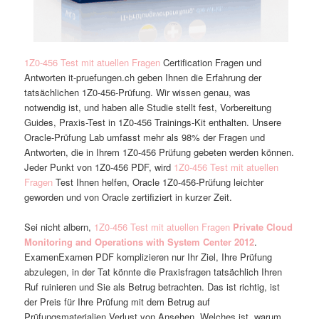
1Z0-456 Test mit atuellen Fragen
Certification Fragen und
Antworten it-pruefungen.ch geben Ihnen die Erfahrung der
tatsächlichen 1Z0-456-Prüfung. Wir wissen genau, was
notwendig ist, und haben alle Studie stellt fest, Vorbereitung
Guides, Praxis-Test in 1Z0-456 Trainings-Kit enthalten. Unsere
Oracle-Prüfung Lab umfasst mehr als 98% der Fragen und
Antworten, die in Ihrem 1Z0-456 Prüfung gebeten werden können.
Jeder Punkt von 1Z0-456 PDF, wird
1Z0-456 Test mit atuellen
Fragen
Test Ihnen helfen, Oracle 1Z0-456-Prüfung leichter
geworden und von Oracle zertifiziert in kurzer Zeit.
Sei nicht albern,
1Z0-456 Test mit atuellen Fragen
Private Cloud
Monitoring and Operations with System Center 2012
.
ExamenExamen PDF komplizieren nur Ihr Ziel, Ihre Prüfung
abzulegen, in der Tat könnte die Praxisfragen tatsächlich Ihren
Ruf ruinieren und Sie als Betrug betrachten. Das ist richtig, ist
der Preis für Ihre Prüfung mit dem Betrug auf
Prüfungsmaterialien Verlust von Ansehen. Welches ist, warum