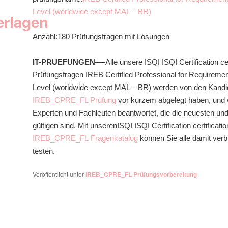
Level (worldwide except MAL – BR)
erlagen
Anzahl:180 Prüfungsfragen mit Lösungen
IT-PRUEFUNGEN—-
Alle unsere ISQI ISQI Certification 
Prüfungsfragen IREB Certified Professional for Requireme
Level (worldwide except MAL – BR) werden von den Kandid
IREB_CPRE_FL Prüfung
vor kurzem abgelegt haben, und w
Experten und Fachleuten beantwortet, die die neuesten u
gültigen sind. Mit unserenISQI ISQI Certification certificatio
IREB_CPRE_FL Fragenkatalog
können Sie alle damit ver
testen.
Veröffentlicht unter
IREB_CPRE_FL Prüfungsvorbereitung