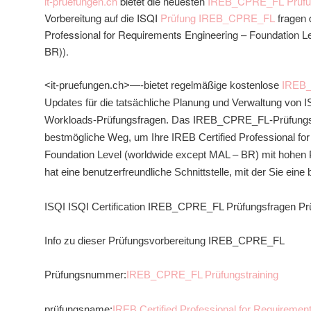
it-pruefungen.ch
bietet die neuesten
IREB_CPRE_FL Prüfun
Vorbereitung auf die ISQI
Prüfung IREB_CPRE_FL
fragen 
Professional for Requirements Engineering – Foundation L
BR)).
<it-pruefungen.ch>—-bietet regelmäßige kostenlose
IREB_
Updates für die tatsächliche Planung und Verwaltung von ISQ
Workloads-Prüfungsfragen. Das IREB_CPRE_FL-Prüfungsf
bestmögliche Weg, um Ihre IREB Certified Professional fo
Foundation Level (worldwide except MAL – BR) mit hohen 
hat eine benutzerfreundliche Schnittstelle, mit der Sie ein
ISQI ISQI Certification IREB_CPRE_FL Prüfungsfragen Pr
Info zu dieser Prüfungsvorbereitung IREB_CPRE_FL
Prüfungsnummer:
IREB_CPRE_FL Prüfungstraining
prüfungsname:
IREB Certified Professional for Requiremen