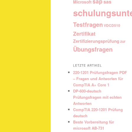
sap
sas
Microsoft
schulungsunt
Testfragen
VDCD510
Zertifikat
Zertifizierungsprüfung
zur
Übungsfragen
LETZTE ARTIKEL
220-1201 Prüfungsfragen PDF
– Fragen und Antworten für
CompTIA A+ Core 1
DP-600-deutsch
Prüfungsfragen mit echten
Antworten
CompTIA 220-1201 Prüfung
deutsch
Beste Vorbereitung für
microsoft AB-731