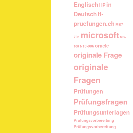
Englisch
in
HP
It-
Deutsch
pruefungen.ch
MB7-
microsoft
701
MS-
oracle
N10-006
100
originale Frage
originale
Fragen
Prüfungen
Prüfungsfragen
Prüfungsunterlagen
Prüfungsvorbereitung
Prüfungsvorbereitung