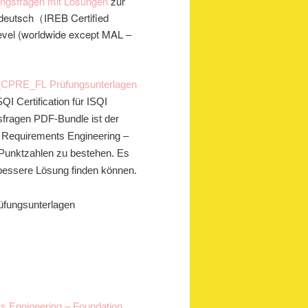
gsfragen mit Lösungen
zur
deutsch（IREB Certified
evel (worldwide except MAL –
CPRE_FL Prüfungsunterlagen
I Certification für ISQI
ragen PDF-Bundle ist der
r Requirements Engineering –
Punktzahlen zu bestehen. Es
e bessere Lösung finden können.
üfungsunterlagen
ts Engineering – Foundation