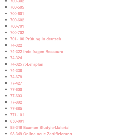
700-302
700-505
700-601
700-602
700-701
700-702
701-100 Prüfung in deutsch
74-322
74-322 freie fragen Ressourc
74-324
74-325 it-Lehrplan
74-338
74-678
77-427
77-600
77-603
77-882
77-885
771-101
850-001
98-349 Examen Studyie-Material
98-349 Online neue Zertifizierung