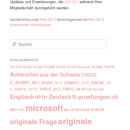
Updates und Erweiterungen, die
9A0-327
während Ihrer
Mitgliedschaft durchgeführt werden
Veröffentlicht unter
9A0-327
|
Verschlagwortet mit
9A0-327
|
Kommentar hinterlassen
Suchen
SCHLAGWÖRTER
70-414
70-640
70-646
74-678
70-432
70-450
70-642
70-642-Deutsch
Antworten
aus der Schweiz
CISCO
C_BOBIP_40
C_GRCAC_10
C_BOBIP_41
C_EPMBPC_10
C_THR12_65
C_THR12_66
C_TAW12_731
DP-100
DP-200
Englisch
It-pruefungen.ch
in Deutsch
HP
microsoft
oracle
MB7-701
N10-006
MS-100
originale
originale Frage