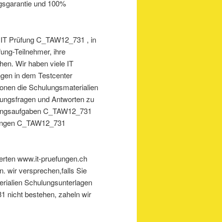
olgsgarantie und 100%
ür IT Prüfung C_TAW12_731 , in
üfung-Teilnehmer, ihre
en. Wir haben viele IT
ungen in dem Testcenter
ionen die Schulungsmaterialien
ungsfragen und Antworten zu
üfungsaufgaben C_TAW12_731
rüfungen C_TAW12_731
perten www.it-pruefungen.ch
. wir versprechen,falls Sie
rialien Schulungsunterlagen
 nicht bestehen, zaheln wir