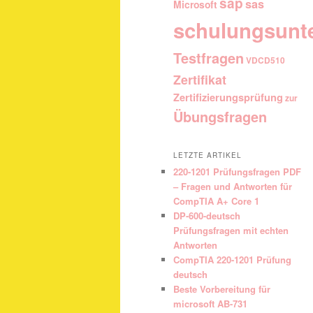
sap
sas
Microsoft
schulungsunt
Testfragen
VDCD510
Zertifikat
Zertifizierungsprüfung
zur
Übungsfragen
LETZTE ARTIKEL
220-1201 Prüfungsfragen PDF
– Fragen und Antworten für
CompTIA A+ Core 1
DP-600-deutsch
Prüfungsfragen mit echten
Antworten
CompTIA 220-1201 Prüfung
deutsch
Beste Vorbereitung für
microsoft AB-731