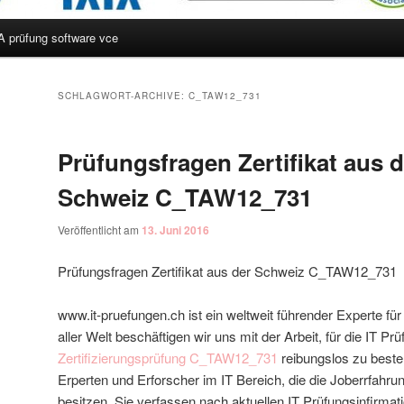
A prüfung software vce
hseln
SCHLAGWORT-ARCHIVE:
C_TAW12_731
Prüfungsfragen Zertifikat aus d
Schweiz C_TAW12_731
Veröffentlicht am
13. Juni 2016
Prüfungsfragen Zertifikat aus der Schweiz C_TAW12_731
www.it-pruefungen.ch ist ein weltweit führender Experte f
aller Welt beschäftigen wir uns mit der Arbeit, für die IT Pr
Zertifizierungsprüfung C_TAW12_731
reibungslos zu beste
Erperten und Erforscher im IT Bereich, die die Joberrfahr
besitzen. Sie verfassen nach aktuellen IT Prüfungsinfirmat