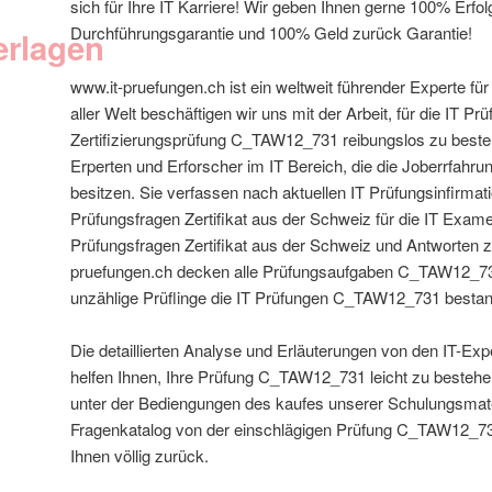
sich für Ihre IT Karriere! Wir geben Ihnen gerne 100% Erf
Durchführungsgarantie und 100% Geld zurück Garantie!
erlagen
www.it-pruefungen.ch ist ein weltweit führender Experte f
aller Welt beschäftigen wir uns mit der Arbeit, für die IT Pr
Zertifizierungsprüfung C_TAW12_731 reibungslos zu besteh
Erperten und Erforscher im IT Bereich, die die Joberrfahr
besitzen. Sie verfassen nach aktuellen IT Prüfungsinfirmat
Prüfungsfragen Zertifikat aus der Schweiz für die IT Ex
Prüfungsfragen Zertifikat aus der Schweiz und Antworten
pruefungen.ch decken alle Prüfungsaufgaben C_TAW12_731
unzählige Prüflinge die IT Prüfungen C_TAW12_731 besta
Die detaillierten Analyse und Erläuterungen von den IT-Ex
helfen Ihnen, Ihre Prüfung C_TAW12_731 leicht zu bestehen
unter der Bediengungen des kaufes unserer Schulungsmate
Fragenkatalog von der einschlägigen Prüfung C_TAW12_731
Ihnen völlig zurück.