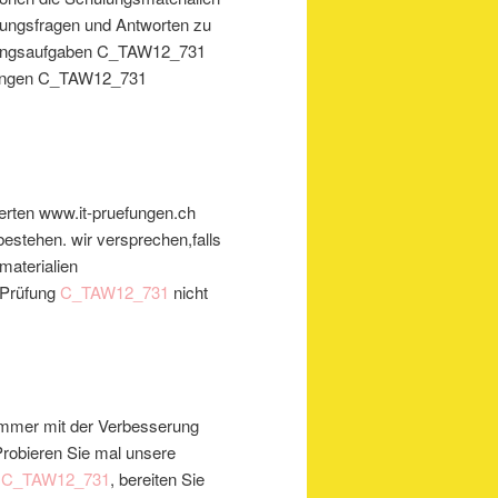
ungsfragen und Antworten zu
üfungsaufgaben C_TAW12_731
rüfungen C_TAW12_731
perten www.it-pruefungen.ch
bestehen. wir versprechen,falls
materialien
 Prüfung
C_TAW12_731
nicht
 immer mit der Verbesserung
robieren Sie mal unsere
g C_TAW12_731
, bereiten Sie