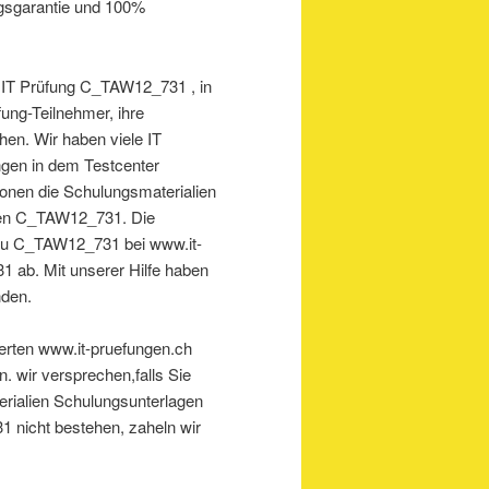
olgsgarantie und 100%
ür IT Prüfung C_TAW12_731 , in
üfung-Teilnehmer, ihre
en. Wir haben viele IT
ungen in dem Testcenter
ionen die Schulungsmaterialien
amen C_TAW12_731. Die
 zu C_TAW12_731 bei www.it-
 ab. Mit unserer Hilfe haben
nden.
perten www.it-pruefungen.ch
. wir versprechen,falls Sie
rialien Schulungsunterlagen
 nicht bestehen, zaheln wir