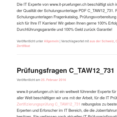
Die IT Experte von www.it-pruefungen.ch beschäftigt sich
der Qualität der Schulungsunterlage PDF C_TAW12_731. P
Schulungsunterlagen Fragenkatalog, Prüfungsvorbereitun
sich für Ihre IT Karriere! Wir geben Ihnen gerne 100% Erf
Durchführungsgarantie und 100% Geld zurück Garantie!
Veröffentlicht unter
Allgemein
|
Verschlagwortet mit
aus der Schweiz
,
Zertifikat
Prüfungsfragen C_TAW12_731
Veröffentlicht am
25. Februar 2016
www.it-pruefungen.ch ist ein weltweit führender Experte f
aller Welt beschäftigen wir uns mit der Arbeit, für die IT Pr
Zertifizierungsprüfung C_TAW12_731
reibungslos zu beste
Erperten und Erforscher im IT Bereich, die die Joberrfahr
besitzen. Sie verfassen nach aktuellen IT Prüfungsinfirmat