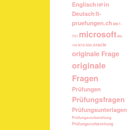
Englisch
in
HP
It-
Deutsch
pruefungen.ch
MB7-
microsoft
701
MS-
oracle
N10-006
100
originale Frage
originale
Fragen
Prüfungen
Prüfungsfragen
Prüfungsunterlagen
Prüfungsvorbereitung
Prüfungsvorbereitung