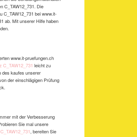
amen C_TAW12_731. Die
 zu C_TAW12_731 bei www.it-
 ab. Mit unserer Hilfe haben
nden.
perten www.it-pruefungen.ch
weiz C_TAW12_731
leicht zu
n des kaufes unserer
von der einschlägigen Prüfung
ck.
 immer mit der Verbesserung
robieren Sie mal unsere
g C_TAW12_731
, bereiten Sie