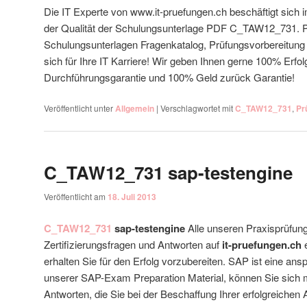
Die IT Experte von www.it-pruefungen.ch beschäftigt sich
der Qualität der Schulungsunterlage PDF C_TAW12_731. P
Schulungsunterlagen Fragenkatalog, Prüfungsvorbereitun
sich für Ihre IT Karriere! Wir geben Ihnen gerne 100% Erf
Durchführungsgarantie und 100% Geld zurück Garantie!
Veröffentlicht unter
Allgemein
|
Verschlagwortet mit
C_TAW12_731
,
Pr
C_TAW12_731 sap-testengine
Veröffentlicht am
18. Juli 2013
C_TAW12_731
sap-testengine
Alle unseren Praxisprüfung
Zertifizierungsfragen und Antworten auf
it-pruefungen.ch
e
erhalten Sie für den Erfolg vorzubereiten. SAP ist eine ans
unserer SAP-Exam Preparation Material, können Sie sich 
Antworten, die Sie bei der Beschaffung Ihrer erfolgreichen