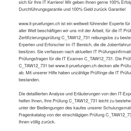
sich für Ihre IT Karriere! Wir geben Ihnen gerne 100% Erf
Durchführungsgarantie und 100% Geld zurück Garantie!
www.it-pruefungen.ch ist ein weltweit führender Experte f
aller Welt beschäftigen wir uns mit der Arbeit, für die IT Pr
Zertifizierungsprüfung C_TAW12_731 reibungslos zu besteh
Erperten und Erforscher im IT Bereich, die die Joberrfahr
besitzen. Sie verfassen nach aktuellen IT Prüfungsinfirmat
Prüfungsfragen für die IT Examen C_TAW12_731. Die Prüf
C_TAW12_731 bei www.it-pruefungen.ch decken alle Pr
ab. Mit unserer Hilfe haben unzählige Prüflinge die IT P
bestanden.
Die detaillierten Analyse und Erläuterungen von den IT-Ex
helfen Ihnen, Ihre Prüfung C_TAW12_731 leicht zu bestehen
unter der Bediengungen des kaufes unserer Schulungsmate
Fragenkatalog von der einschlägigen Prüfung C_TAW12_731
Ihnen völlig zurück.