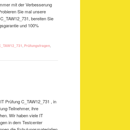
 immer mit der Verbesserung
robieren Sie mal unsere
g C_TAW12_731, bereiten Sie
olgsgarantie und 100%
C_TAW12_731
,
Prüfungsfragen
,
ür IT Prüfung C_TAW12_731 , in
üfung-Teilnehmer, ihre
hen. Wir haben viele IT
ungen in dem Testcenter
ionen die Schulungsmaterialien