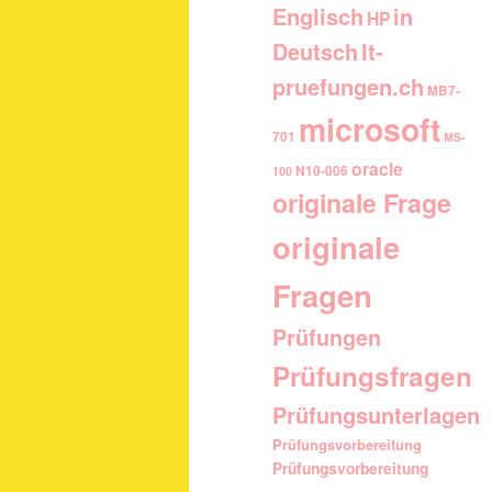
Englisch
in
HP
It-
Deutsch
pruefungen.ch
MB7-
microsoft
701
MS-
oracle
N10-006
100
originale Frage
originale
Fragen
Prüfungen
Prüfungsfragen
Prüfungsunterlagen
Prüfungsvorbereitung
Prüfungsvorbereitung