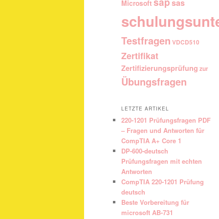
sap
sas
Microsoft
schulungsunt
Testfragen
VDCD510
Zertifikat
Zertifizierungsprüfung
zur
Übungsfragen
LETZTE ARTIKEL
220-1201 Prüfungsfragen PDF
– Fragen und Antworten für
CompTIA A+ Core 1
DP-600-deutsch
Prüfungsfragen mit echten
Antworten
CompTIA 220-1201 Prüfung
deutsch
Beste Vorbereitung für
microsoft AB-731