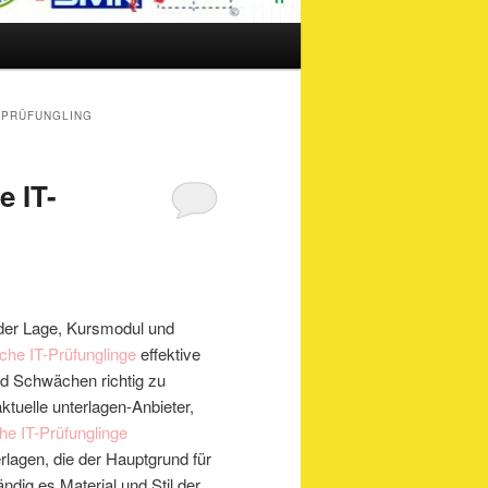
T-PRÜFUNGLING
e IT-
n der Lage, Kursmodul und
che IT-Prüfunglinge
effektive
und Schwächen richtig zu
ktuelle unterlagen-Anbieter,
he IT-Prüfunglinge
lagen, die der Hauptgrund für
ändig es Material und Stil der