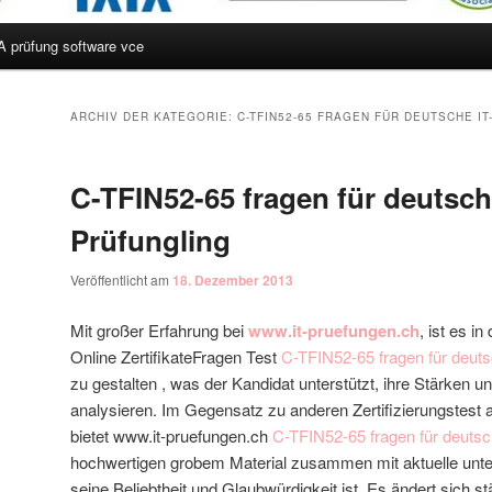
A prüfung software vce
hseln
ARCHIV DER KATEGORIE:
C-TFIN52-65 FRAGEN FÜR DEUTSCHE I
C-TFIN52-65 fragen für deutsch
Prüfungling
Veröffentlicht am
18. Dezember 2013
Mit großer Erfahrung bei
www.it-pruefungen.ch
, ist es i
Online ZertifikateFragen Test
C-TFIN52-65 fragen für deuts
zu gestalten , was der Kandidat unterstützt, ihre Stärken 
analysieren. Im Gegensatz zu anderen Zertifizierungstest a
bietet www.it-pruefungen.ch
C-TFIN52-65 fragen für deutsc
hochwertigen grobem Material zusammen mit aktuelle unter
seine Beliebtheit und Glaubwürdigkeit ist. Es ändert sich st