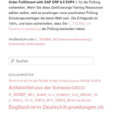
Order Fulfillment with SAP ERP 6.0 EHP4 ）
für die Prüfung
vorbereiten. Wenn Sie diese Zertifizierungs-Training Ressourcen
wählen wollen, wird es-pruefungen neue practicetest Prüfung
Schulungsunterlagen die beste Wahl sein. Die Erfolgsrate ist
100%, und kann sicherstellen, dass Sie
C_TSCM62_64
Examensvorbereitung
die Prüfung bestanden haben.
Veröffentlicht unter
C_TSCM62_64 Examensvorbereitung
|
Kommentar hinterlassen
Suchen
SCHLAGWÖRTER
70-414
70-640
70-646
74-678
70-432
70-450
70-642
70-642-Deutsch
Antworten
aus der Schweiz
CISCO
C_BOBIP_40
C_GRCAC_10
C_BOBIP_41
C_EPMBPC_10
C_THR12_65
C_THR12_66
C_TAW12_731
DP-100
DP-200
Englisch
It-pruefungen.ch
in Deutsch
HP