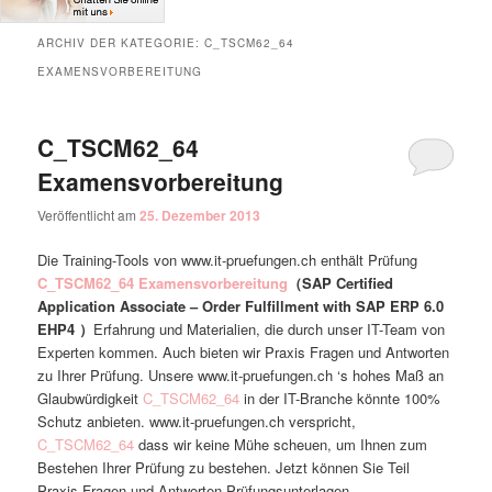
ARCHIV DER KATEGORIE:
C_TSCM62_64
EXAMENSVORBEREITUNG
C_TSCM62_64
Examensvorbereitung
Veröffentlicht am
25. Dezember 2013
Die Training-Tools von www.it-pruefungen.ch enthält Prüfung
C_TSCM62_64 Examensvorbereitung
（SAP Certified
Application Associate – Order Fulfillment with SAP ERP 6.0
EHP4 ）
Erfahrung und Materialien, die durch unser IT-Team von
Experten kommen. Auch bieten wir Praxis Fragen und Antworten
zu Ihrer Prüfung. Unsere www.it-pruefungen.ch ‘s hohes Maß an
Glaubwürdigkeit
C_TSCM62_64
in der IT-Branche könnte 100%
Schutz anbieten. www.it-pruefungen.ch verspricht,
C_TSCM62_64
dass wir keine Mühe scheuen, um Ihnen zum
Bestehen Ihrer Prüfung zu bestehen. Jetzt können Sie Teil
Praxis Fragen und Antworten Prüfungsunterlagen