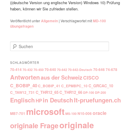
((deutsche Version ung englische Version) Windows 10) Prüfung
haben, können wir Sie zufrieden stellen.
Veröffentlicht unter
Allgemein
|
Verschlagwortet mit
MD-100
übungsfragen
Suchen
SCHLAGWÖRTER
70-414
70-640
70-646
74-678
70-432
70-450
70-642
70-642-Deutsch
Antworten
aus der Schweiz
CISCO
C_BOBIP_40
C_GRCAC_10
C_BOBIP_41
C_EPMBPC_10
C_THR12_65
C_THR12_66
C_TAW12_731
DP-100
DP-200
Englisch
It-pruefungen.ch
in Deutsch
HP
microsoft
oracle
MB7-701
N10-006
MS-100
originale
originale Frage