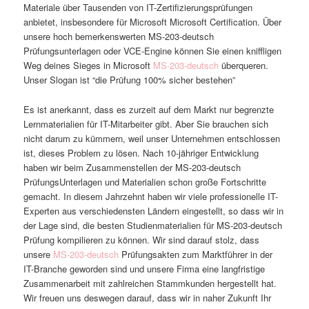
Materiale über Tausenden von IT-Zertifizierungsprüfungen
anbietet, insbesondere für Microsoft Microsoft Certification. Über
unsere hoch bemerkenswerten MS-203-deutsch
Prüfungsunterlagen oder VCE-Engine können Sie einen kniffligen
Weg deines Sieges in Microsoft
MS-203-deutsch
überqueren.
Unser Slogan ist “die Prüfung 100% sicher bestehen”
Es ist anerkannt, dass es zurzeit auf dem Markt nur begrenzte
Lernmaterialien für IT-Mitarbeiter gibt. Aber Sie brauchen sich
nicht darum zu kümmern, weil unser Unternehmen entschlossen
ist, dieses Problem zu lösen. Nach 10-jähriger Entwicklung
haben wir beim Zusammenstellen der MS-203-deutsch
PrüfungsUnterlagen und Materialien schon große Fortschritte
gemacht. In diesem Jahrzehnt haben wir viele professionelle IT-
Experten aus verschiedensten Ländern eingestellt, so dass wir in
der Lage sind, die besten Studienmaterialien für MS-203-deutsch
Prüfung kompilieren zu können. Wir sind darauf stolz, dass
unsere
MS-203-deutsch
Prüfungsakten zum Marktführer in der
IT-Branche geworden sind und unsere Firma eine langfristige
Zusammenarbeit mit zahlreichen Stammkunden hergestellt hat.
Wir freuen uns deswegen darauf, dass wir in naher Zukunft Ihr