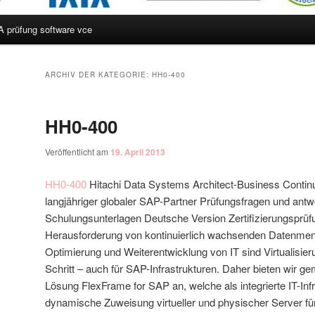
A prüfung software vce
hseln
ARCHIV DER KATEGORIE:
HH0-400
HH0-400
Veröffentlicht am
19. April 2013
HH0-400
Hitachi Data Systems Architect-Business Continui
langjähriger globaler SAP-Partner Prüfungsfragen und antw
Schulungsunterlagen Deutsche Version Zertifizierungsprüfu
Herausforderung von kontinuierlich wachsenden Datenmen
Optimierung und Weiterentwicklung von IT sind Virtualisier
Schritt – auch für SAP-Infrastrukturen. Daher bieten wir 
Lösung FlexFrame for SAP an, welche als integrierte IT-Inf
dynamische Zuweisung virtueller und physischer Server fü