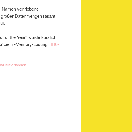
em Namen vertriebene
g großer Datenmengen rasant
ur.
r of the Year“ wurde kürzlich
 für die In-Memory-Lösung
HH0-
r hinterlassen