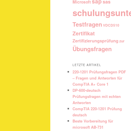
sap
sas
Microsoft
schulungsunt
Testfragen
VDCD510
Zertifikat
Zertifizierungsprüfung
zur
Übungsfragen
LETZTE ARTIKEL
220-1201 Prüfungsfragen PDF
– Fragen und Antworten für
CompTIA A+ Core 1
DP-600-deutsch
Prüfungsfragen mit echten
Antworten
CompTIA 220-1201 Prüfung
deutsch
Beste Vorbereitung für
microsoft AB-731