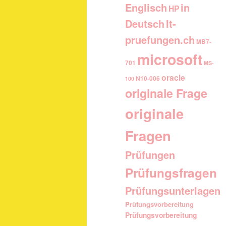
Englisch
in
HP
It-
Deutsch
pruefungen.ch
MB7-
microsoft
701
MS-
oracle
N10-006
100
originale Frage
originale
Fragen
Prüfungen
Prüfungsfragen
Prüfungsunterlagen
Prüfungsvorbereitung
Prüfungsvorbereitung