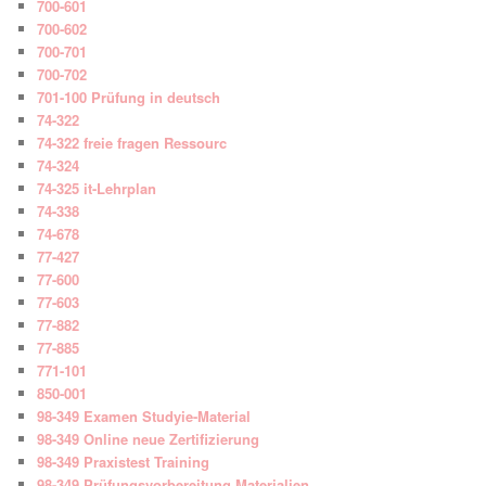
700-601
700-602
700-701
700-702
701-100 Prüfung in deutsch
74-322
74-322 freie fragen Ressourc
74-324
74-325 it-Lehrplan
74-338
74-678
77-427
77-600
77-603
77-882
77-885
771-101
850-001
98-349 Examen Studyie-Material
98-349 Online neue Zertifizierung
98-349 Praxistest Training
98-349 Prüfungsvorbereitung Materialien