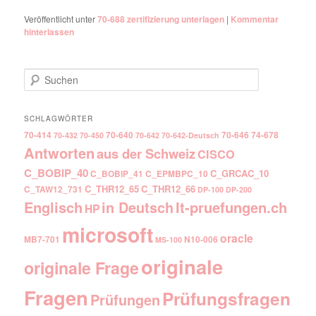
Veröffentlicht unter
70-688 zertifizierung unterlagen
|
Kommentar
hinterlassen
Suchen
SCHLAGWÖRTER
70-414
70-640
70-646
74-678
70-432
70-450
70-642
70-642-Deutsch
Antworten
aus der Schweiz
CISCO
C_BOBIP_40
C_GRCAC_10
C_BOBIP_41
C_EPMBPC_10
C_THR12_65
C_THR12_66
C_TAW12_731
DP-100
DP-200
Englisch
It-pruefungen.ch
in Deutsch
HP
microsoft
oracle
MB7-701
N10-006
MS-100
originale
originale Frage
Fragen
Prüfungsfragen
Prüfungen