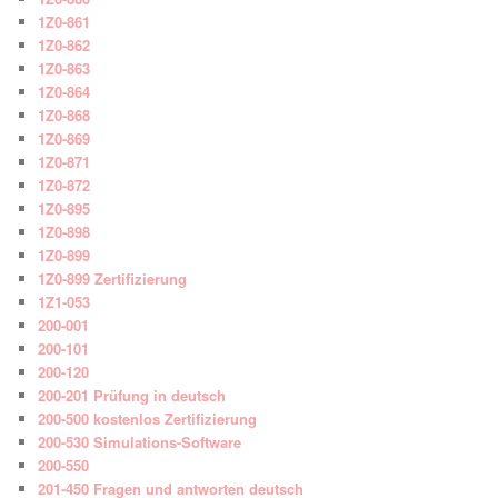
1Z0-861
1Z0-862
1Z0-863
1Z0-864
1Z0-868
1Z0-869
1Z0-871
1Z0-872
1Z0-895
1Z0-898
1Z0-899
1Z0-899 Zertifizierung
1Z1-053
200-001
200-101
200-120
200-201 Prüfung in deutsch
200-500 kostenlos Zertifizierung
200-530 Simulations-Software
200-550
201-450 Fragen und antworten deutsch